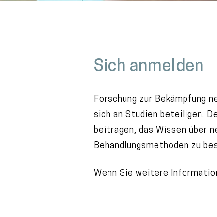
M
a
Sich anmelden
i
n
c
Forschung zur Bekämpfung neu
o
sich an Studien beteiligen. D
n
beitragen, das Wissen über n
t
Behandlungsmethoden zu bes
e
Wenn Sie weitere Informatio
n
t