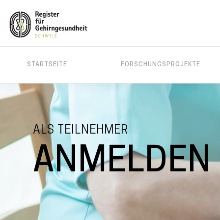
MAIN
STARTSEITE
FORSCHUNGSPROJEKTE
MENU
Direkt
zum
Inhalt
ALS TEILNEHMER
ANMELDEN