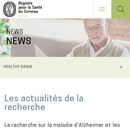
Aller
NEWS
au
NEWS
contenu
principal
NAVIGATION
HEALTHY BRAIN
PRINCIPALE
M
Les actualités de la
a
recherche
i
n
La recherche sur la maladie d'Alzheimer et les
c