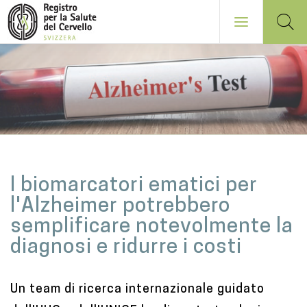
Salta
al
contenuto
principale
NAVIGATION
PRINCIPALE
M
I biomarcatori ematici per
a
l'Alzheimer potrebbero
i
semplificare notevolmente la
n
diagnosi e ridurre i costi
c
o
Un team di ricerca internazionale guidato
n